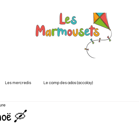
Les mercredis
Le camp des ados (accolay)
ure
noë 🛶