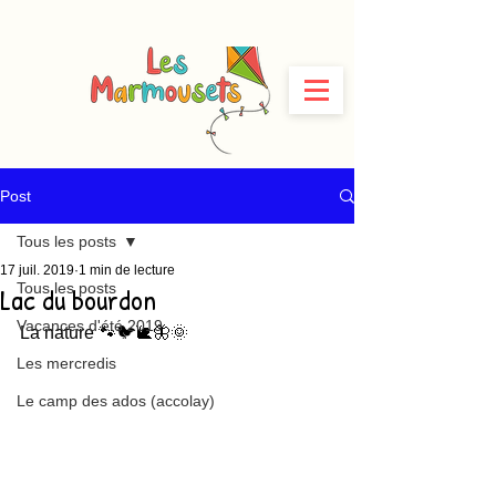
Post
Tous les posts
17 juil. 2019
1 min de lecture
Tous les posts
Lac du bourdon
Vacances d'été 2019
La nature 🐾🐦🐌🦋🌞
Les mercredis
Le camp des ados (accolay)